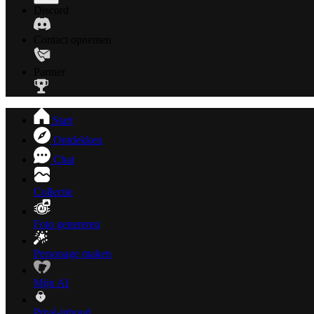
Discord
Contact opnemen
Partner
Start
Ontdekken
Chat
Collectie
Foto genereren
Personage maken
Mijn AI
Privé-inhoud