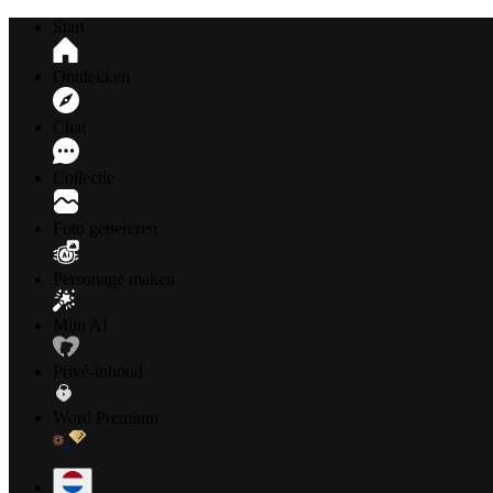
Start
Ontdekken
Chat
Collectie
Foto genereren
Personage maken
Mijn AI
Privé-inhoud
Word Premium