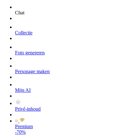
Chat
Collectie
Foto genereren
Personage maken
Mijn AI
Privé-inhoud
Premium
-70%