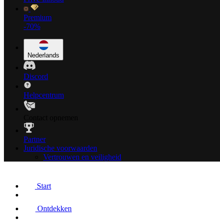
Premium
-70%
Nederlands
Discord
Helpcentrum
Contact opnemen
Partner
Juridische voorwaarden
Vertrouwen en veiligheid
Start
Ontdekken