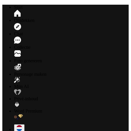
Start
Ontdekken
Chat
Collectie
Foto genereren
Personage maken
Mijn AI
Privé-inhoud
Word Premium