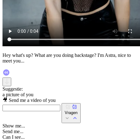
Hey what's up? What are you doing backstage? I'm Astra, nice to
meet you...
Suggestie:
a picture of you
🎥 Send me a video of you
Vragen
Show me...
Send me...
Can I see...