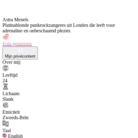
Astra Menels
Platinablonde punkrockzangeres uit Londen die leeft voor
adrenaline en onbeschaamd plezier.
Foto genereren
Mijn privécontent
Over mij:
Leeftijd
24
Lichaam
Slank
Etniciteit
Zweeds-Brits
Taal
English