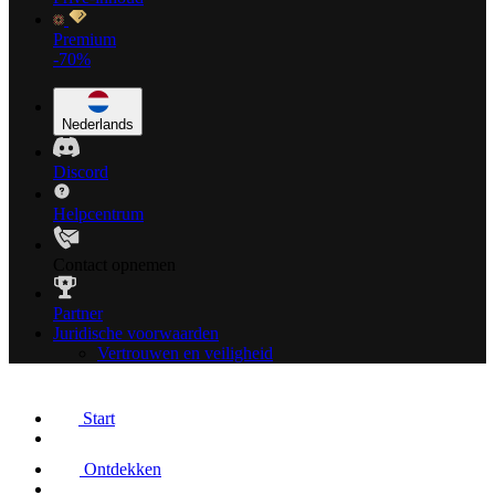
Premium
-70%
Nederlands
Discord
Helpcentrum
Contact opnemen
Partner
Juridische voorwaarden
Vertrouwen en veiligheid
Start
Ontdekken