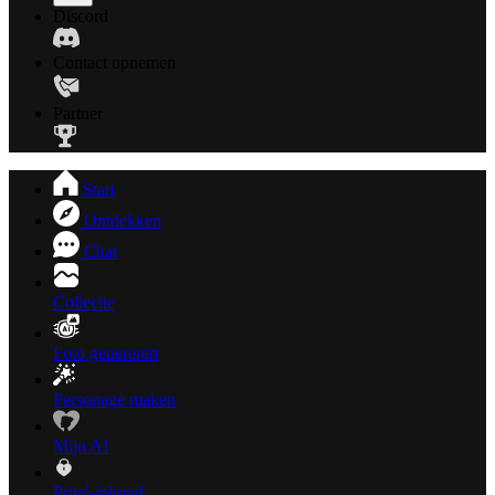
Discord
Contact opnemen
Partner
Start
Ontdekken
Chat
Collectie
Foto genereren
Personage maken
Mijn AI
Privé-inhoud