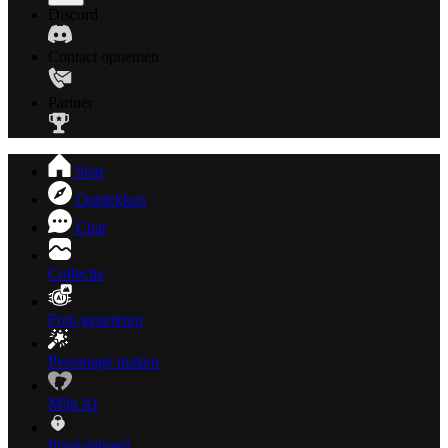
Discord
Contact opnemen
Partner
Start
Ontdekken
Chat
Collectie
Foto genereren
Personage maken
Mijn AI
Privé-inhoud