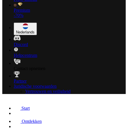
Premium
-70%
Nederlands
Discord
Helpcentrum
Contact opnemen
Partner
Juridische voorwaarden
Vertrouwen en veiligheid
Start
Ontdekken