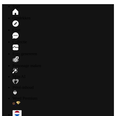
Start
Ontdekken
Chat
Collectie
Foto genereren
Personage maken
Mijn AI
Privé-inhoud
Word Premium