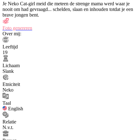
Je Neko Cat-girl meid die meteen de strenge mama werd waar je
nooit om had gevraagd... schelden, slaan en inhouden totdat je een
brave jongen bent.
Foto genereren
Over mij:
Leeftijd
19
Lichaam
Slank
Etniciteit
Neko
Taal
English
Relatie
N.v.t.