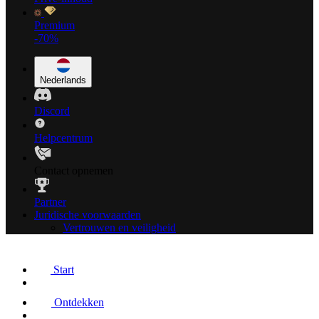
Premium
-70%
Nederlands
Discord
Helpcentrum
Contact opnemen
Partner
Juridische voorwaarden
Vertrouwen en veiligheid
Start
Ontdekken