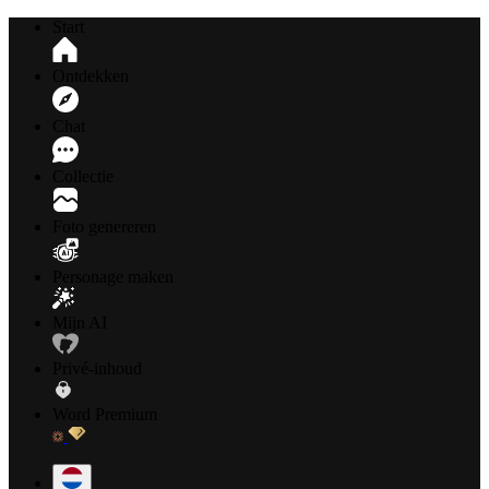
Start
Ontdekken
Chat
Collectie
Foto genereren
Personage maken
Mijn AI
Privé-inhoud
Word Premium