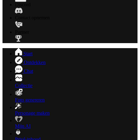
Discord
Contact opnemen
Partner
Start
Ontdekken
Chat
Collectie
Foto genereren
Personage maken
Mijn AI
Privé-inhoud