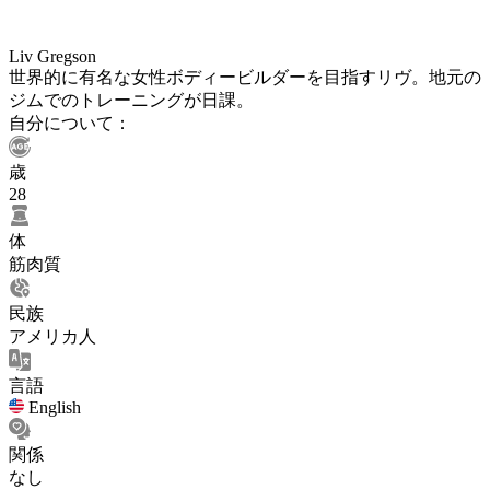
Liv Gregson
世界的に有名な女性ボディービルダーを目指すリヴ。地元の
ジムでのトレーニングが日課。
自分について：
歳
28
体
筋肉質
民族
アメリカ人
言語
English
関係
なし