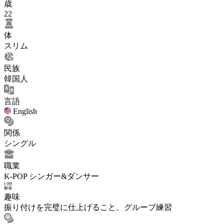
歳
22
体
スリム
民族
韓国人
言語
English
関係
シングル
職業
K-POP シンガー&ダンサー
趣味
振り付けを完璧に仕上げること、グループ練習