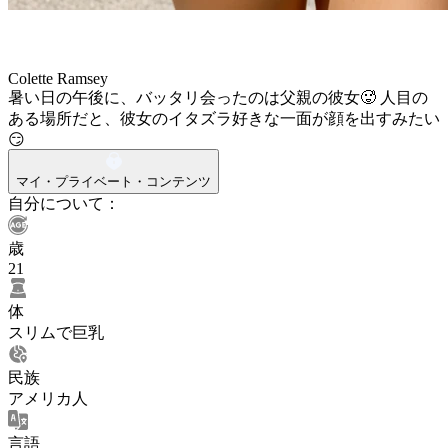
Colette Ramsey
暑い日の午後に、バッタリ会ったのは父親の彼女🥵 人目の
ある場所だと、彼女のイタズラ好きな一面が顔を出すみたい
😏
マイ・プライベート・コンテンツ
自分について：
歳
21
体
スリムで巨乳
民族
アメリカ人
言語