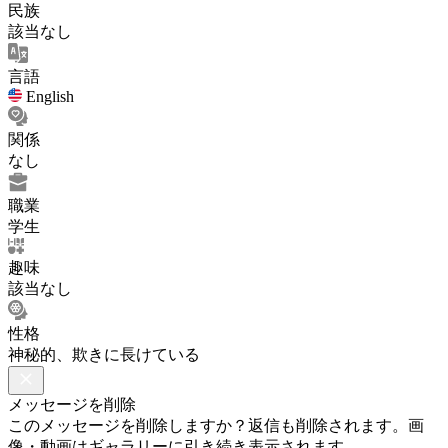
民族
該当なし
言語
English
関係
なし
職業
学生
趣味
該当なし
性格
神秘的、欺きに長けている
メッセージを削除
このメッセージを削除しますか？返信も削除されます。画
像・動画はギャラリーに引き続き表示されます。