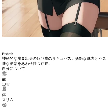
Eisheth
神秘的な魔界出身の1347歳のサキュバス。妖艶な魅力と不気
味な誘惑をあわせ持つ存在。
自分について：
歳
1347
体
スリム