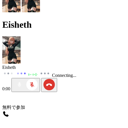
Eisheth
Eisheth
Connecting...
0:00
無料で参加