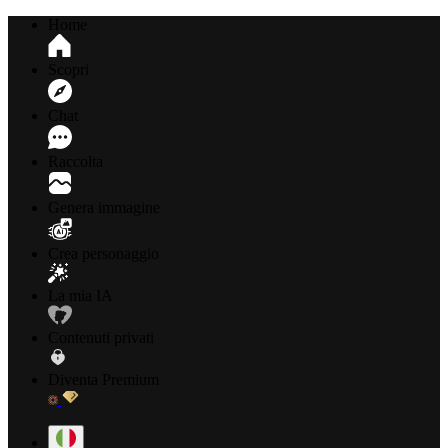
Home
Scopri
Chat
Raccolta
Genera immagine
Crea personaggio
La mia IA
Contenuti privati
Diventa Premium