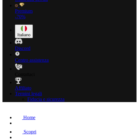
Premium
-70%
Italiano
Discord
Centro assistenza
Contattaci
Affiliato
Termini legali
Fiducia e sicurezza
Home
Scopri