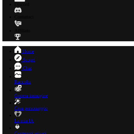
Discord
Contattaci
Affiliato
Home
Scopri
Chat
Raccolta
Genera immagine
Crea personaggio
La mia IA
Contenuti privati