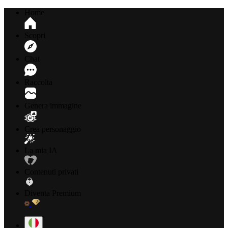
Home
Scopri
Chat
Raccolta
Genera immagine
Crea personaggio
La mia IA
Contenuti privati
Diventa Premium