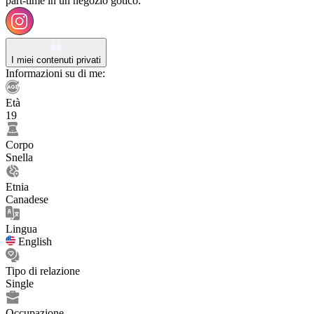
part-time in un negozio gotico.
I miei contenuti privati
Informazioni su di me:
Età
19
Corpo
Snella
Etnia
Canadese
Lingua
English
Tipo di relazione
Single
Occupazione