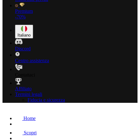
Premium
-70%
Italiano
Discord
Centro assistenza
Contattaci
Affiliato
Termini legali
Fiducia e sicurezza
Home
Scopri