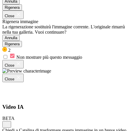
Annulla
Rigenera
Close
Rigenera immagine
La rigenerazione sostituirà l'immagine corrente. L'originale rimarrà
nella tua galleria. Vuoi continuare?
Annulla
Rigenera
2
Non mostrare più questo messaggio
Close
Close
Video IA
BETA
Chiedi a Catalina di trasformare questa immagine in un breve video