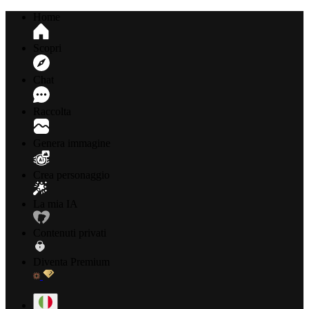
Home
Scopri
Chat
Raccolta
Genera immagine
Crea personaggio
La mia IA
Contenuti privati
Diventa Premium