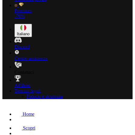
Premium
-70%
Italiano
Discord
Centro assistenza
Contattaci
Affiliato
Termini legali
Fiducia e sicurezza
Home
Scopri