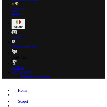
Premium
-70%
Italiano
Discord
Centro assistenza
Contattaci
Affiliato
Termini legali
Fiducia e sicurezza
Home
Scopri