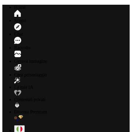
Home
Scopri
Chat
Raccolta
Genera immagine
Crea personaggio
La mia IA
Contenuti privati
Diventa Premium