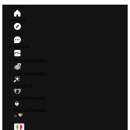
Home
Scopri
Chat
Raccolta
Genera immagine
Crea personaggio
La mia IA
Contenuti privati
Diventa Premium