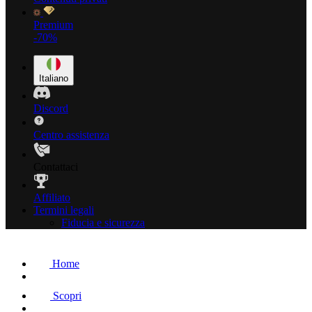
Premium
-70%
Italiano
Discord
Centro assistenza
Contattaci
Affiliato
Termini legali
Fiducia e sicurezza
Home
Scopri