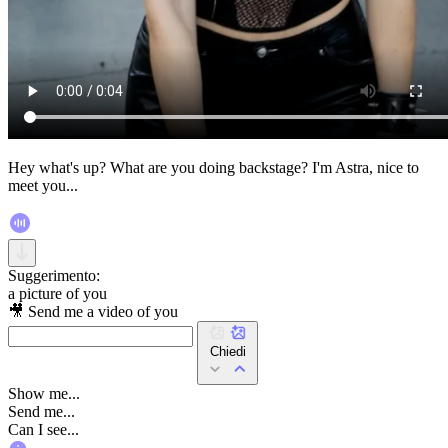
Hey what's up? What are you doing backstage? I'm Astra, nice to
meet you...
Suggerimento:
a picture of you
🎥 Send me a video of you
Chiedi
Show me...
Send me...
Can I see...