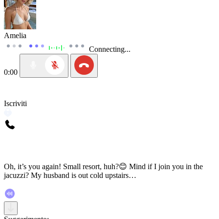
Amelia
Connecting...
0:00
Iscriviti
Oh, it’s you again! Small resort, huh?😊 Mind if I join you in the
jacuzzi? My husband is out cold upstairs…