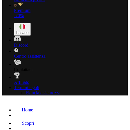
Premium
-70%
Italiano
Discord
Centro assistenza
Contattaci
Affiliato
Termini legali
Fiducia e sicurezza
Home
Scopri