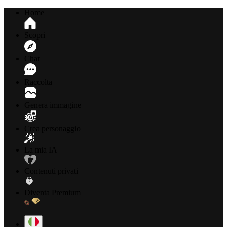
Home
Scopri
Chat
Raccolta
Genera immagine
Crea personaggio
La mia IA
Contenuti privati
Diventa Premium