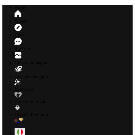
Home
Scopri
Chat
Raccolta
Genera immagine
Crea personaggio
La mia IA
Contenuti privati
Diventa Premium