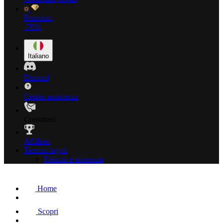
Premium
-70%
Italiano
Discord
Centro assistenza
Contattaci
Affiliato
Termini legali
Fiducia e sicurezza
Home
Scopri