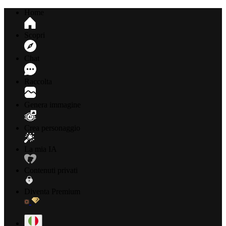
Home
Scopri
Chat
Raccolta
Genera immagine
Crea personaggio
La mia IA
Contenuti privati
Diventa Premium