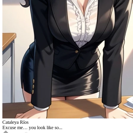
Cataleya Ríos
Excuse me… you look like so...