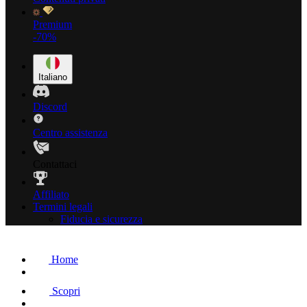
Premium
-70%
Italiano
Discord
Centro assistenza
Contattaci
Affiliato
Termini legali
Fiducia e sicurezza
Home
Scopri