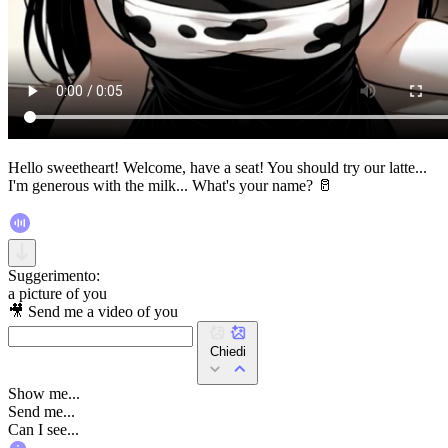
Hello sweetheart! Welcome, have a seat! You should try our latte...
I'm generous with the milk... What's your name? 🥛
Suggerimento:
a picture of you
🎥 Send me a video of you
Chiedi
Show me...
Send me...
Can I see...