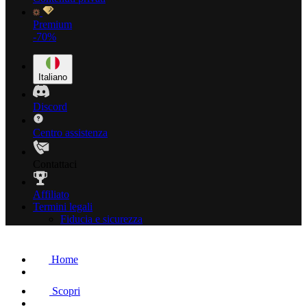
Premium
-70%
Italiano
Discord
Centro assistenza
Contattaci
Affiliato
Termini legali
Fiducia e sicurezza
Home
Scopri