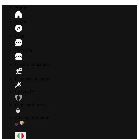
Home
Scopri
Chat
Raccolta
Genera immagine
Crea personaggio
La mia IA
Contenuti privati
Diventa Premium