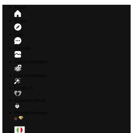
Home
Scopri
Chat
Raccolta
Genera immagine
Crea personaggio
La mia IA
Contenuti privati
Diventa Premium