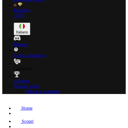
Premium
-70%
Italiano
Discord
Centro assistenza
Contattaci
Affiliato
Termini legali
Fiducia e sicurezza
Home
Scopri