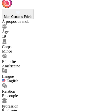
Mon Contenu Privé
À propos de moi:
Âge
19
Corps
Mince
Ethnicité
Américaine
Langue
English
Relation
En couple
Profession
Étudiante