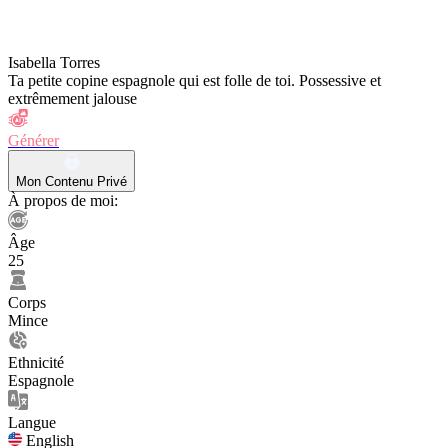
Isabella Torres
Ta petite copine espagnole qui est folle de toi. Possessive et
extrêmement jalouse
Générer
Mon Contenu Privé
À propos de moi:
Âge
25
Corps
Mince
Ethnicité
Espagnole
Langue
English