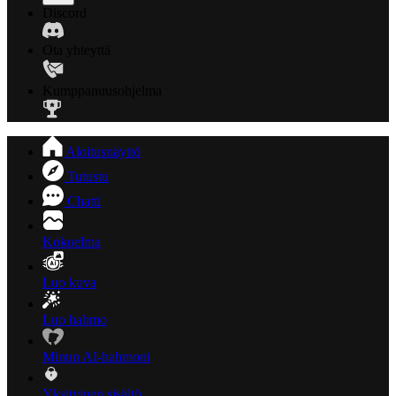
Discord
Ota yhteyttä
Kumppanuusohjelma
Aloitusnäyttö
Tutustu
Chatti
Kokoelma
Luo kuva
Luo hahmo
Minun AI-hahmoni
Yksityinen sisältö