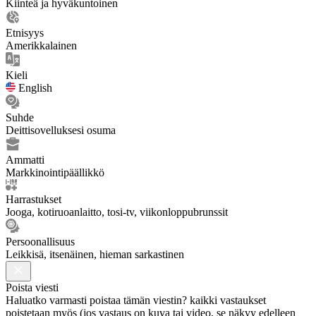
Kiinteä ja hyväkuntoinen
Etnisyys
Amerikkalainen
Kieli
English
Suhde
Deittisovelluksesi osuma
Ammatti
Markkinointipäällikkö
Harrastukset
Jooga, kotiruoanlaitto, tosi-tv, viikonloppubrunssit
Persoonallisuus
Leikkisä, itsenäinen, hieman sarkastinen
Poista viesti
Haluatko varmasti poistaa tämän viestin? kaikki vastaukset
poistetaan myös (jos vastaus on kuva tai video, se näkyy edelleen