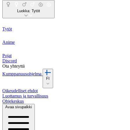
Luokka:
Tytöt
Tytöt
Anime
Pojat
Discord
Ota yhteyttä
Kumppanuusohjelma
FI
Oikeudelliset ehdot
Luottamus ja turvallisuus
Ohjekeskus
Avaa sivupalkki