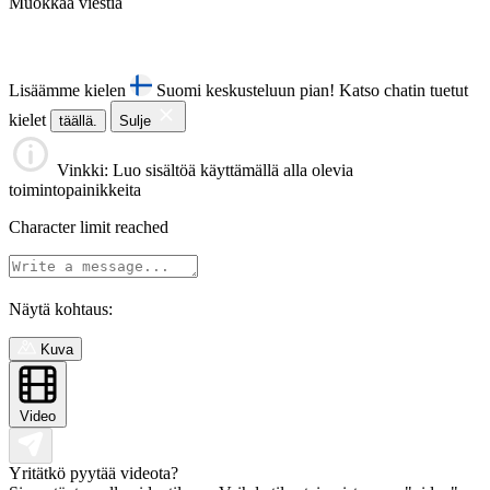
Muokkaa viestiä
Lisäämme kielen
Suomi keskusteluun pian!
Katso chatin tuetut
kielet
täällä.
Sulje
Vinkki
: Luo sisältöä käyttämällä alla olevia
toimintopainikkeita
Character limit reached
Näytä kohtaus:
Kuva
Video
Yritätkö pyytää videota?