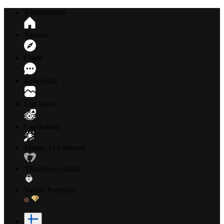
Aloitusnäyttö
Tutustu
Chatti
Kokoelma
Luo kuva
Luo hahmo
Minun AI-hahmoni
Yksityinen sisältö
Valitse Premium