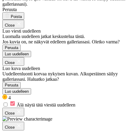
galleriassasi).
Peruuta
Poista
Close
Luo viesti uudelleen
Luomalla uudelleen jatkat keskustelua tästä.
Jos kuvia on, ne näkyvät edelleen galleriassasi. Oletko varma?
Peruuta
Luo uudelleen
Close
Luo kuva uudelleen
Uudelleenluonti korvaa nykyisen kuvan. Alkuperäinen säilyy
galleriassasi. Haluatko jatkaa?
Peruuta
Luo uudelleen
4
Älä näytä tätä viestiä uudelleen
Close
Close