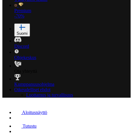
Premium
-70%
Suomi
Discord
Ohjekeskus
Ota yhteyttä
Kumppanuusohjelma
Oikeudelliset ehdot
Luottamus ja turvallisuus
Aloitusnäyttö
Tutustu