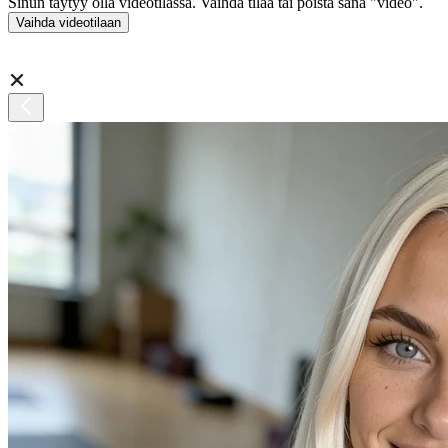
Sinun täytyy olla videotilassa. Vaihda tilaa tai poista sana "video".
Vaihda videotilaan