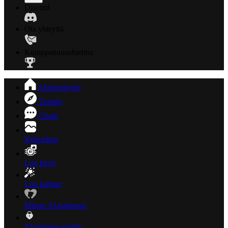
Discord
Ota yhteyttä
Kumppanuusohjelma
Aloitusnäyttö
Tutustu
Chatti
Kokoelma
Luo kuva
Luo hahmo
Minun AI-hahmoni
Yksityinen sisältö