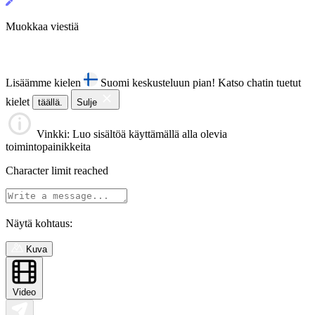
Muokkaa viestiä
Lisäämme kielen
Suomi keskusteluun pian!
Katso chatin tuetut
kielet
täällä.
Sulje
Vinkki
: Luo sisältöä käyttämällä alla olevia
toimintopainikkeita
Character limit reached
Näytä kohtaus:
Kuva
Video