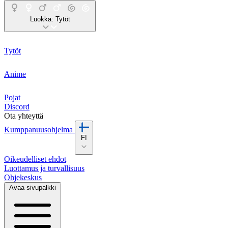
Luokka:
Tytöt
Tytöt
Anime
Pojat
Discord
Ota yhteyttä
Kumppanuusohjelma
FI
Oikeudelliset ehdot
Luottamus ja turvallisuus
Ohjekeskus
Avaa sivupalkki