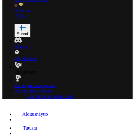
Premium
-70%
Suomi
Discord
Ohjekeskus
Ota yhteyttä
Kumppanuusohjelma
Oikeudelliset ehdot
Luottamus ja turvallisuus
Aloitusnäyttö
Tutustu