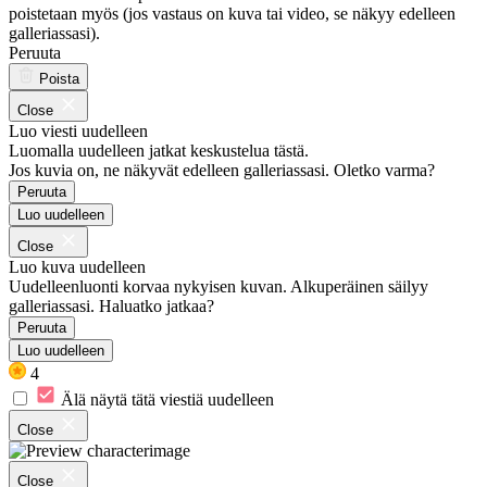
poistetaan myös (jos vastaus on kuva tai video, se näkyy edelleen
galleriassasi).
Peruuta
Poista
Close
Luo viesti uudelleen
Luomalla uudelleen jatkat keskustelua tästä.
Jos kuvia on, ne näkyvät edelleen galleriassasi. Oletko varma?
Peruuta
Luo uudelleen
Close
Luo kuva uudelleen
Uudelleenluonti korvaa nykyisen kuvan. Alkuperäinen säilyy
galleriassasi. Haluatko jatkaa?
Peruuta
Luo uudelleen
4
Älä näytä tätä viestiä uudelleen
Close
Close