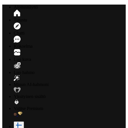
Aloitusnäyttö
Tutustu
Chatti
Kokoelma
Luo kuva
Luo hahmo
Minun AI-hahmoni
Yksityinen sisältö
Valitse Premium