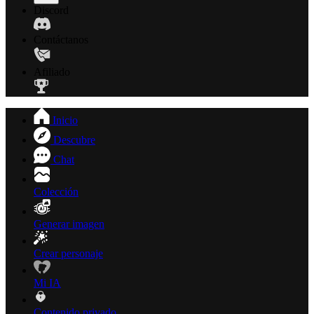
Discord
Contáctanos
Afiliado
Inicio
Descubre
Chat
Colección
Generar imagen
Crear personaje
Mi IA
Contenido privado