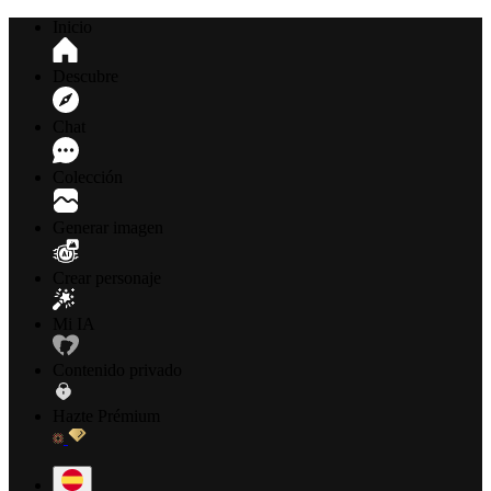
Inicio
Descubre
Chat
Colección
Generar imagen
Crear personaje
Mi IA
Contenido privado
Hazte Prémium