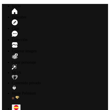
Inicio
Descubre
Chat
Colección
Generar imagen
Crear personaje
Mi IA
Contenido privado
Hazte Prémium