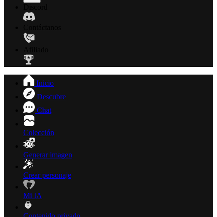
Discord
Contáctanos
Afiliado
Inicio
Descubre
Chat
Colección
Generar imagen
Crear personaje
Mi IA
Contenido privado