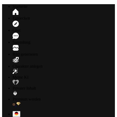
Startseite
Entdecken
Chat
Sammlung
Bild generieren
Charakter anlegen
Meine KI
Privater Inhalt
Premium werden