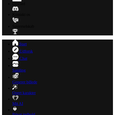
Discord
Kontakt os
Søsterselskab
Start
Udforsk
Chat
Samling
Generer billede
Opret karakter
Mit AI
Privat indhold