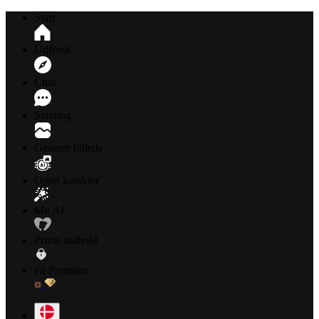
Start
Udforsk
Chat
Samling
Generer billede
Opret karakter
Mit AI
Privat indhold
Få Premium