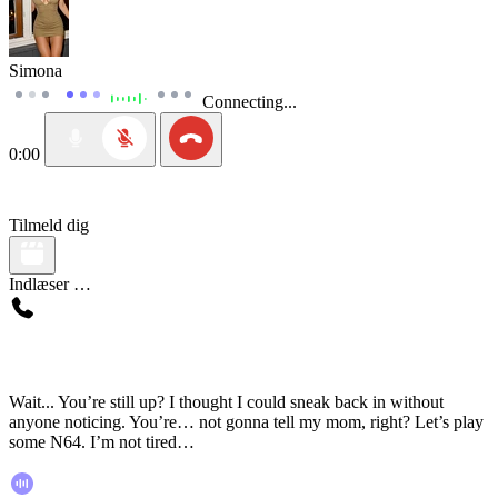
Simona
Connecting...
0:00
Tilmeld dig
Indlæser …
Wait... You’re still up? I thought I could sneak back in without
anyone noticing. You’re… not gonna tell my mom, right? Let’s play
some N64. I’m not tired…