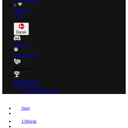
Premium
-70%
Dansk
Discord
Hjælpecenter
Kontakt os
Søsterselskab
Juridiske vilkår
Tillid og Sikkerhed
Start
Udforsk