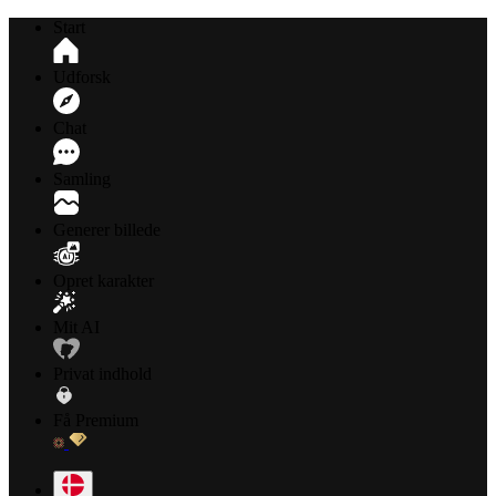
Start
Udforsk
Chat
Samling
Generer billede
Opret karakter
Mit AI
Privat indhold
Få Premium