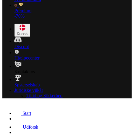
Premium
-70%
Dansk
Discord
Hjælpecenter
Kontakt os
Søsterselskab
Juridiske vilkår
Tillid og Sikkerhed
Start
Udforsk