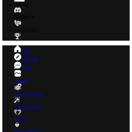
Discord
Kontakt os
Søsterselskab
Start
Udforsk
Chat
Samling
Generer billede
Opret karakter
Mit AI
Privat indhold