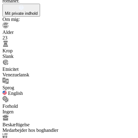
romaner.
Mit private indhold
Om mig:
Alder
23
Krop
Slank
Etnicitet
Venezuelansk
Sprog
English
Forhold
Ingen
Beskæftigelse
Medarbejder hos boghandler