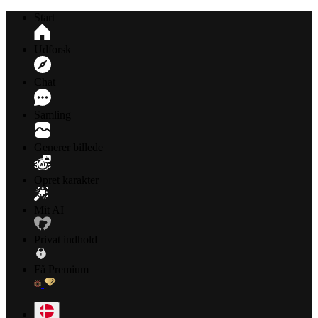
Start
Udforsk
Chat
Samling
Generer billede
Opret karakter
Mit AI
Privat indhold
Få Premium