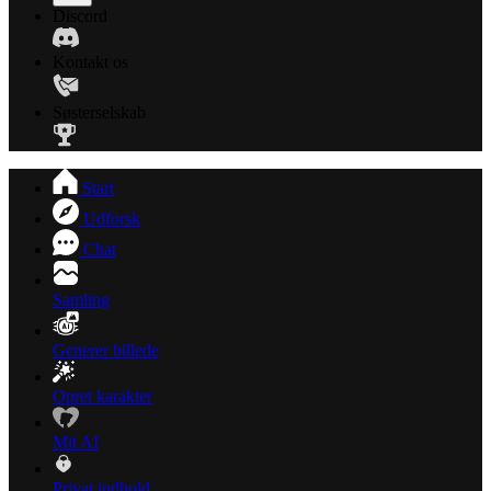
Discord
Kontakt os
Søsterselskab
Start
Udforsk
Chat
Samling
Generer billede
Opret karakter
Mit AI
Privat indhold