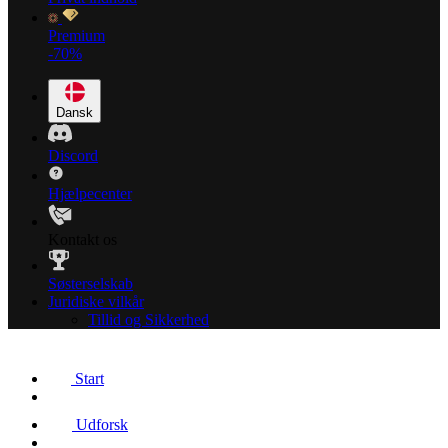
Premium
-70%
Dansk
Discord
Hjælpecenter
Kontakt os
Søsterselskab
Juridiske vilkår
Tillid og Sikkerhed
Start
Udforsk