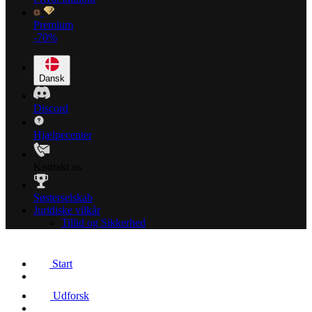
Premium
-70%
Dansk
Discord
Hjælpecenter
Kontakt os
Søsterselskab
Juridiske vilkår
Tillid og Sikkerhed
Start
Udforsk