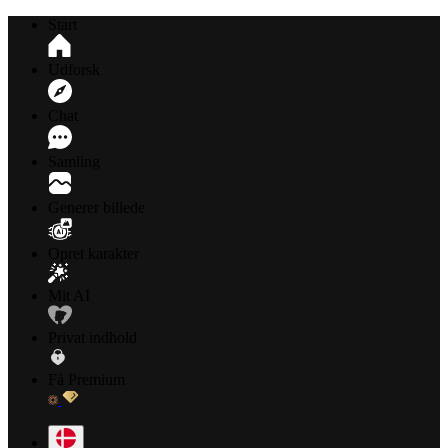
Start
Udforsk
Chat
Samling
Generer billede
Opret karakter
Mit AI
Privat indhold
Få Premium