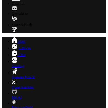
Discord
Kontakt os
Søsterselskab
Start
Udforsk
Chat
Samling
Generer billede
Opret karakter
Mit AI
Privat indhold