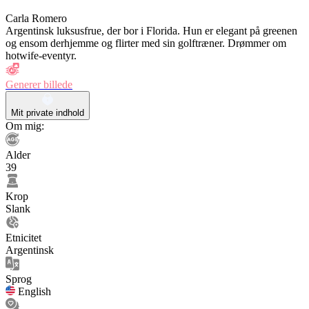
Carla Romero
Argentinsk luksusfrue, der bor i Florida. Hun er elegant på greenen
og ensom derhjemme og flirter med sin golftræner. Drømmer om
hotwife-eventyr.
Generer billede
Mit private indhold
Om mig:
Alder
39
Krop
Slank
Etnicitet
Argentinsk
Sprog
English