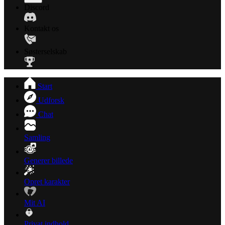
Discord
Kontakt os
Søsterselskab
Start
Udforsk
Chat
Samling
Generer billede
Opret karakter
Mit AI
Privat indhold