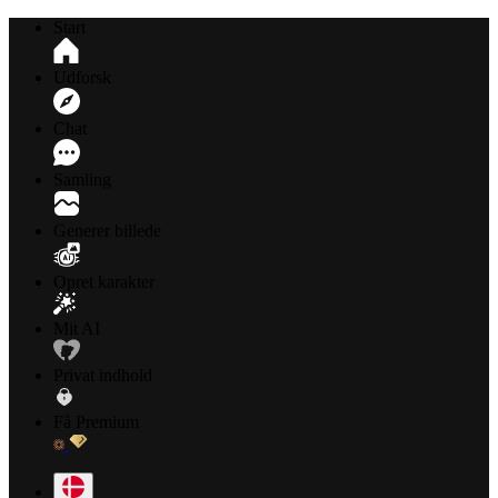
Start
Udforsk
Chat
Samling
Generer billede
Opret karakter
Mit AI
Privat indhold
Få Premium