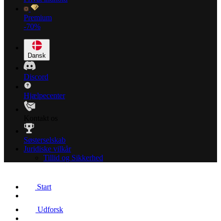
Premium
-70%
Dansk
Discord
Hjælpecenter
Kontakt os
Søsterselskab
Juridiske vilkår
Tillid og Sikkerhed
Start
Udforsk