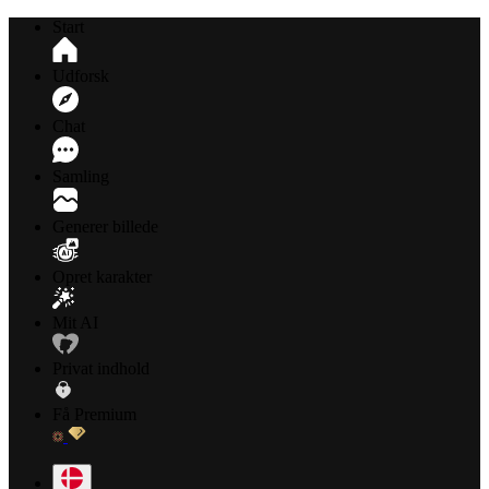
Start
Udforsk
Chat
Samling
Generer billede
Opret karakter
Mit AI
Privat indhold
Få Premium