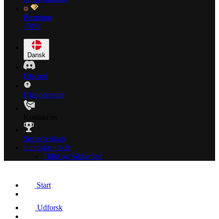
Premium
-70%
Dansk
Discord
Hjælpecenter
Kontakt os
Søsterselskab
Juridiske vilkår
Tillid og Sikkerhed
Start
Udforsk