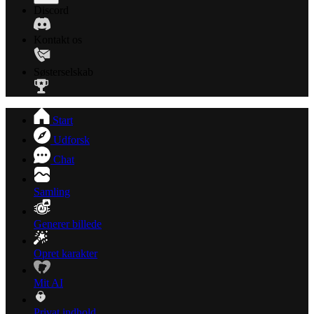
Discord
Kontakt os
Søsterselskab
Start
Udforsk
Chat
Samling
Generer billede
Opret karakter
Mit AI
Privat indhold