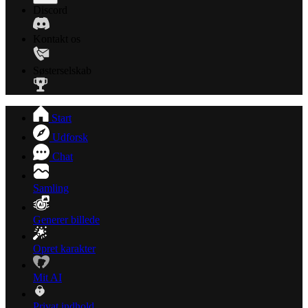
Discord
Kontakt os
Søsterselskab
Start
Udforsk
Chat
Samling
Generer billede
Opret karakter
Mit AI
Privat indhold