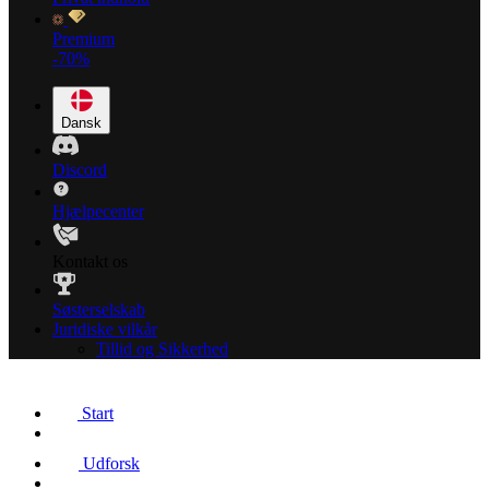
Premium
-70%
Dansk
Discord
Hjælpecenter
Kontakt os
Søsterselskab
Juridiske vilkår
Tillid og Sikkerhed
Start
Udforsk