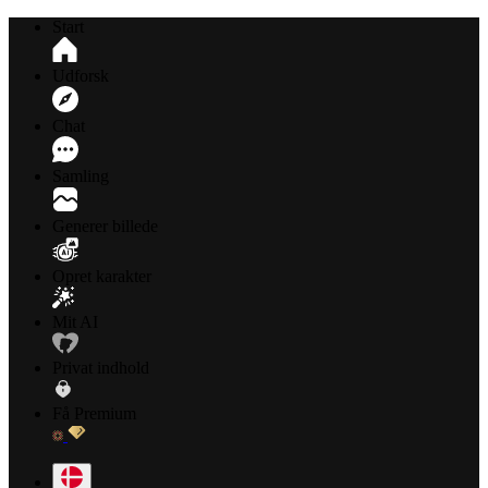
Start
Udforsk
Chat
Samling
Generer billede
Opret karakter
Mit AI
Privat indhold
Få Premium