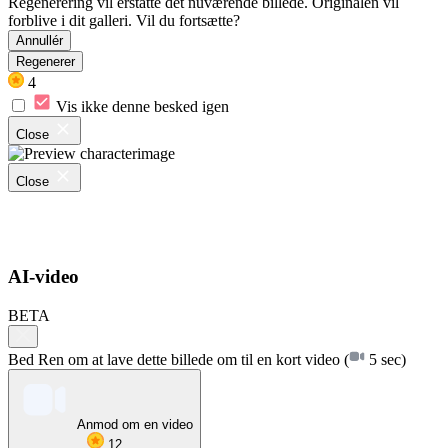
Regenerering vil erstatte det nuværende billede. Originalen vil
forblive i dit galleri. Vil du fortsætte?
Annullér
Regenerer
4
Vis ikke denne besked igen
Close
Close
AI-video
BETA
Bed Ren om at lave dette billede om til en kort video
(
5 sec)
Anmod om en video
12