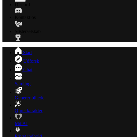
Discord
Kontakt os
Søsterselskab
Start
Udforsk
Chat
Samling
Generer billede
Opret karakter
Mit AI
Privat indhold