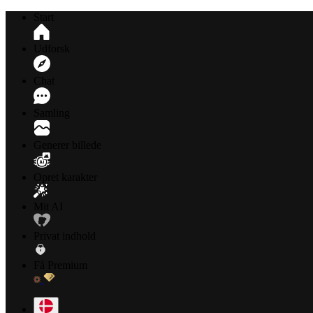
Start
Udforsk
Chat
Samling
Generer billede
Opret karakter
Mit AI
Privat indhold
Få Premium