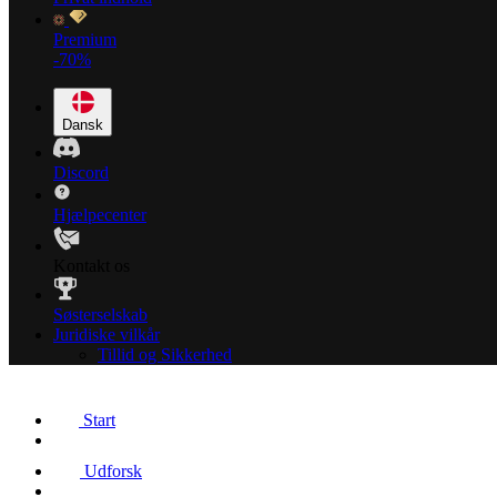
Premium
-70%
Dansk
Discord
Hjælpecenter
Kontakt os
Søsterselskab
Juridiske vilkår
Tillid og Sikkerhed
Start
Udforsk