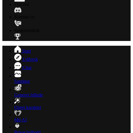
Discord
Kontakt os
Søsterselskab
Start
Udforsk
Chat
Samling
Generer billede
Opret karakter
Mit AI
Privat indhold