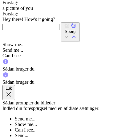
Forslag:
a picture of you
Forslag:
Hey there! How's it going?
Spørg
Show me...
Send me...
Can I see...
Sådan bruger du
Sådan bruger du
Luk
Sådan prompter du billeder
Indled din forespørgsel med en af disse sætninger:
Send me...
Show me...
Can I see...
Send...