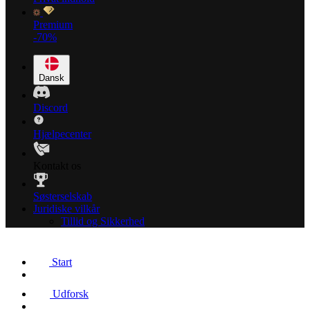
Premium
-70%
Dansk
Discord
Hjælpecenter
Kontakt os
Søsterselskab
Juridiske vilkår
Tillid og Sikkerhed
Start
Udforsk