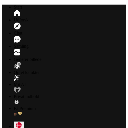
Start
Udforsk
Chat
Samling
Generer billede
Opret karakter
Mit AI
Privat indhold
Få Premium