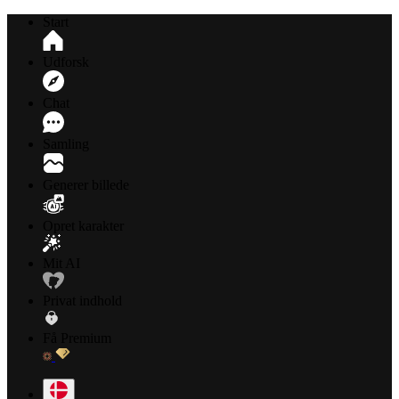
Start
Udforsk
Chat
Samling
Generer billede
Opret karakter
Mit AI
Privat indhold
Få Premium