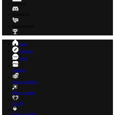
Discord
Kontakt os
Søsterselskab
Start
Udforsk
Chat
Samling
Generer billede
Opret karakter
Mit AI
Privat indhold