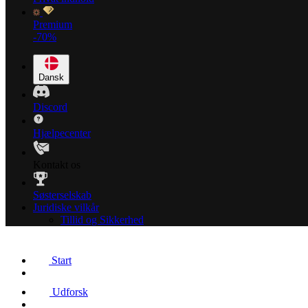
Premium
-70%
Dansk
Discord
Hjælpecenter
Kontakt os
Søsterselskab
Juridiske vilkår
Tillid og Sikkerhed
Start
Udforsk