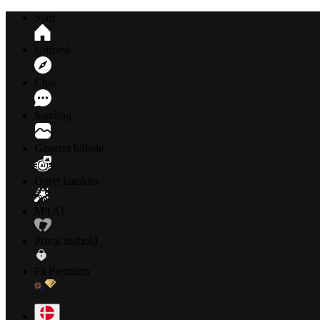
Start
Udforsk
Chat
Samling
Generer billede
Opret karakter
Mit AI
Privat indhold
Få Premium