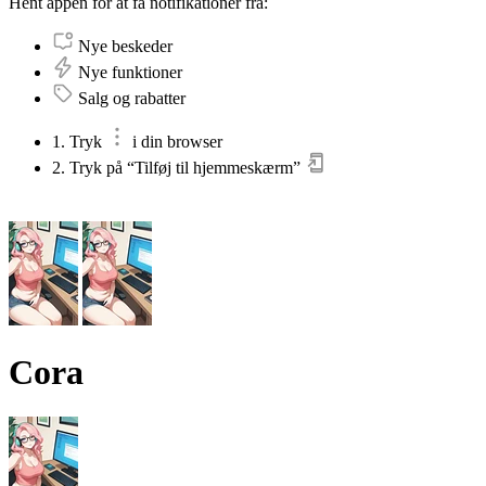
Hent appen for at få notifikationer fra:
Nye beskeder
Nye funktioner
Salg og rabatter
1. Tryk
i din browser
2. Tryk på “Tilføj til hjemmeskærm”
Cora