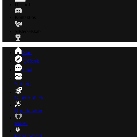
Discord
Kontakt os
Søsterselskab
Start
Udforsk
Chat
Samling
Generer billede
Opret karakter
Mit AI
Privat indhold